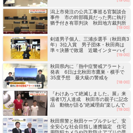
[19:00]
潟上市発注の公共工事巡る官製談合
事件 市の幹部職員だった男に執行
猶予付き有罪判決 秋田地方裁判所
[19:00]
剣道男子個人、三浦歩選手（秋田商3
年）3位入賞 男子団体・秋田商は
準々決勝で敗退 近畿インターハイ
[19:00]
秋田県内に「熱中症警戒アラート」
発表 6日は北秋田市鷹巣・横手で
35度予想 最大級の警戒を
[18:00]
『わけあって絶滅しました。展』来
場者1万人達成 秋田市の親子に記念
品 動物が語る“絶滅理由”楽しんで
[19:00]
秋田県警と秋田ケーブルテレビ、安
全安心な社会目指し連携協定 住宅
用防犯カメラや詐欺防止アプリの普