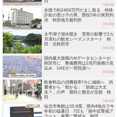
日
[19:00]
全国で約2400万円だまし取る 特殊
詐欺の受け子の男、懲役5年の実刑判
決 秋田地方裁判所
[19:00]
太平湖で湖水開き 雪害の影響で2カ
月遅れの観光シーズンスタート 秋
田・北秋田市
[19:00]
国内最大規模のAIデータセンターが
秋田市に 整備費用は2兆円規模の見
込み UAEが一部投資へ
[19:00]
飲食料品の消費税率1％に減税へ 消
費者から「助かる」「財政は大丈
夫？」の声 期待と懸念が交錯 秋
田
[18:30]
仙北市角館は35.9度、県内4地点で今
年初の猛暑日 7日も「熱中症警戒ア
ラート」厳重に警戒を 秋田