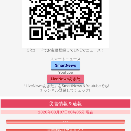
QRコードでお友達登録してLINEでニュース！
スマートニュース
SmartNews
Youtube
LiveNewsあきた
「LiveNewsあきた」をSmartNews＆Youtubeでも!
チャンネル登録してチェック!!
災害情報＆速報
2026年08月07日06時05分 現在
---
地震情報リアルタイム