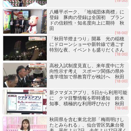
[19:00]
八幡平ポーク、「地域団体商標」に
登録 豚肉の登録は全国初 ブラン
ドの信頼性・知名度向上に期待 秋
田
[18:00]
「秋田竿燈まつり」開幕 光の稲穂
にドローンショーや新幹線で過ごす
特別な夜、イベントも盛りだくさん
[18:00]
高校入試制度見直し、来年度中に方
向性示す考え スポーツ関係の県外
進学増加で県教育庁が検討へ 秋田
[18:00]
新クマダスアプリ、5日から利用可能
に クマ目撃情報を即時通知 鈴木
知事、積極的な利用呼びかけ 秋田
[18:00]
秋田県を含む東北北部「梅雨明けし
たとみられる」、仙台管区気象台発
表 平年より7日、去年より17日遅く