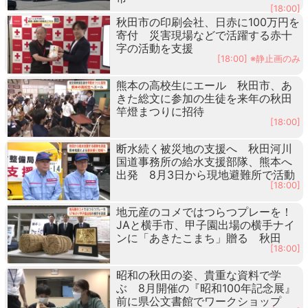
[18:00]
秋田市の印刷会社、日赤に100万円を
寄付 災害現場などで活躍する赤十
字の活動を支援
[18:00] ※静止画のみ
熊本の高校生にエール 秋田市、あ
きた総文に参加の生徒を来年の秋田
竿燈まつりに招待
[18:00]
断水続く被災地の支援へ 秋田河川
国道事務所の給水支援部隊、熊本へ
出発 8月3日から現地避難所で活動
[18:00]
地元産のコメではつらつプレーを！
JAと横手市、甲子園出場の横手ナイ
ンに「あきたこまち」贈る 秋田
[18:00]
昭和の秋田の姿、貴重な資料で学
ぶ 8月開催の『昭和100年記念展』
前に県公文書館でワークショップ