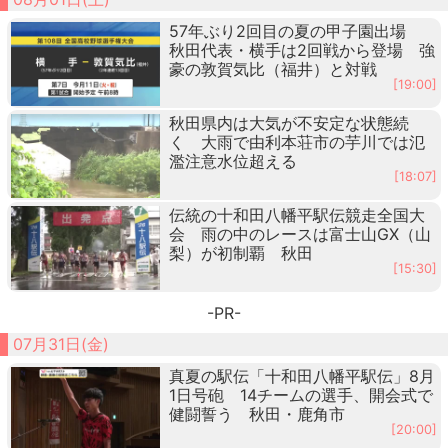
57年ぶり2回目の夏の甲子園出場
秋田代表・横手は2回戦から登場 強
豪の敦賀気比（福井）と対戦
[19:00]
秋田県内は大気が不安定な状態続
く 大雨で由利本荘市の芋川では氾
濫注意水位超える
[18:07]
伝統の十和田八幡平駅伝競走全国大
会 雨の中のレースは富士山GX（山
梨）が初制覇 秋田
[15:30]
-PR-
07月31日(金)
真夏の駅伝「十和田八幡平駅伝」8月
1日号砲 14チームの選手、開会式で
健闘誓う 秋田・鹿角市
[20:00]