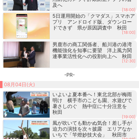
及へ
[18:00]
5日運用開始の「クマダス」スマホア
プリ アンドロイド版、ダウンロー
ドできず 県が原因調査中 秋田
[18:00]
男鹿市の商工関係者、船川港の港湾
機能強化を知事に要望 洋上風力関
連事業活性化への役割向上へ 秋田
[12:30]
-PR-
08月04日(火)
いよいよ夏本番へ！東北北部が梅雨
明け 横手市のこども園、水遊びで
暑さしのぐ 熱中症に十分注意を
秋田
[19:00]
風が吹いても動かぬ気合！差し手が
迫力の演技を次々披露 エリアなか
いちで「竿燈妙技大会」 秋田市