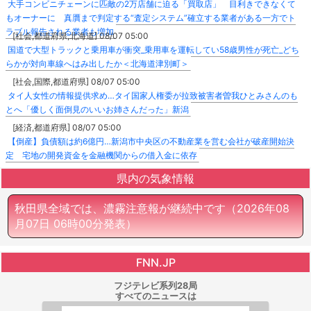
大手コンビニチェーンに匹敵の2万店舗に迫る「買取店」 目利きできなくて
もオーナーに 真贋まで判定する“査定システム”確立する業者がある一方でト
ラブル報告される業者も増加
[社会,都道府県,北海道] 08/07 05:00
国道で大型トラックと乗用車が衝突_乗用車を運転してい58歳男性が死亡_どち
らかが対向車線へはみ出したか＜北海道津別町＞
[社会,国際,都道府県] 08/07 05:00
タイ人女性の情報提供求め…タイ国家人権委が拉致被害者曽我ひとみさんのも
とへ「優しく面倒見のいいお姉さんだった」新潟
[経済,都道府県] 08/07 05:00
【倒産】負債額は約6億円…新潟市中央区の不動産業を営む会社が破産開始決
定 宅地の開発資金を金融機関からの借入金に依存
県内の気象情報
秋田県全域では、濃霧注意報が継続中です
（2026年08
月07日 06時00分発表）
FNN.JP
フジテレビ系列28局
すべてのニュースは