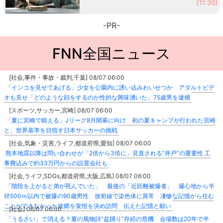
[11:30]
-PR-
FNN全国ニュース
[社会,事件・事故・裁判,千葉] 08/07 06:00
「インコを見せてあげる」少女を公園内に誘い込みわいせつか アダルトビデ
オも見せ「どのような顔をするのか性的な興味湧いた」75歳男を逮捕
[スポーツ,サッカー,宮崎] 08/07 06:00
「夏に宮崎で鍛える」Jリーグ8月開幕に向け 初の夏キャンプが行われた宮崎
と、世界基準を目指す日本サッカーの挑戦
[社会,気象・災害,ライフ,都道府県,愛知] 08/07 06:00
熊本地震以降は問い合わせが「2倍から3倍に」見直される“井戸”の重要性 工
事費込みで約33万円からの設置会社も
[社会,ライフ,SDGs,都道府県,大阪,広島] 08/07 06:00
「階段を上がると弟が死んでいた」 最後の「近距離被爆者」 爆心地から半
径500ｍ以内で被爆の90歳男性 放射線で染色体に異常 凄惨な記憶から住む
ことができなかった故郷を覚悟を決め訪問 伝えた記憶と願い
[社会] 08/07 06:00
「うるさい」で消える？夏の風物詩“盆踊り”存続の危機 会場数は20年で半