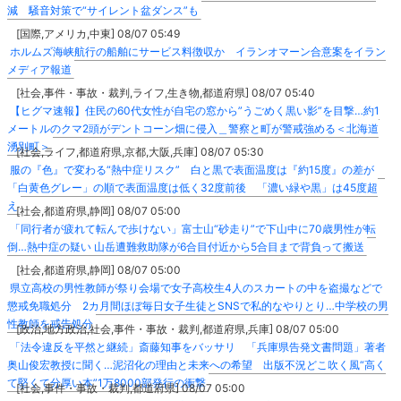
減 騒音対策で“サイレント盆ダンス”も
[国際,アメリカ,中東] 08/07 05:49
ホルムズ海峡航行の船舶にサービス料徴収か イランオマーン合意案をイラン
メディア報道
[社会,事件・事故・裁判,ライフ,生き物,都道府県] 08/07 05:40
【ヒグマ速報】住民の60代女性が自宅の窓から”うごめく黒い影”を目撃…約1
メートルのクマ2頭がデントコーン畑に侵入＿警察と町が警戒強める＜北海道
湧別町＞
[社会,ライフ,都道府県,京都,大阪,兵庫] 08/07 05:30
服の『色』で変わる“熱中症リスク” 白と黒で表面温度は『約15度』の差が
「白黄色グレー」の順で表面温度は低く32度前後 「濃い緑や黒」は45度超
え
[社会,都道府県,静岡] 08/07 05:00
「同行者が疲れて転んで歩けない」富士山“砂走り”で下山中に70歳男性が転
倒…熱中症の疑い 山岳遭難救助隊が6合目付近から5合目まで背負って搬送
[社会,都道府県,静岡] 08/07 05:00
県立高校の男性教師が祭り会場で女子高校生4人のスカートの中を盗撮などで
懲戒免職処分 2カ月間ほぼ毎日女子生徒とSNSで私的なやりとり…中学校の男
性教師を戒告処分
[政治,地方政治,社会,事件・事故・裁判,都道府県,兵庫] 08/07 05:00
「法令違反を平然と継続」斎藤知事をバッサリ 「兵庫県告発文書問題」著者
奥山俊宏教授に聞く…泥沼化の理由と未来への希望 出版不況どこ吹く風“高く
て堅くて分厚い本”1万8000部発行の衝撃
[社会,事件・事故・裁判,都道府県] 08/07 05:00