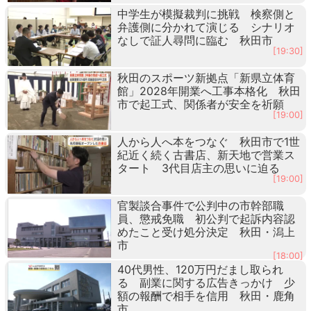
中学生が模擬裁判に挑戦 検察側と
弁護側に分かれて演じる シナリオ
なしで証人尋問に臨む 秋田市
[19:30]
秋田のスポーツ新拠点「新県立体育
館」2028年開業へ工事本格化 秋田
市で起工式、関係者が安全を祈願
[19:00]
人から人へ本をつなぐ 秋田市で1世
紀近く続く古書店、新天地で営業ス
タート 3代目店主の思いに迫る
[19:00]
官製談合事件で公判中の市幹部職
員、懲戒免職 初公判で起訴内容認
めたこと受け処分決定 秋田・潟上
市
[18:00]
40代男性、120万円だまし取られ
る 副業に関する広告きっかけ 少
額の報酬で相手を信用 秋田・鹿角
市