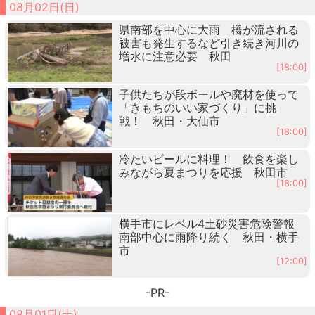
08月02日(日)
県南部を中心に大雨 橋が流される
被害も発生するなど引き続き河川の
増水に注意必要 秋田
[18:00]
子供たちが段ボールや廃材を使って
「きもちのいい家づくり」に挑
戦！ 秋田・大仙市
[18:00]
冷たいビールに料理！ 飲食を楽し
みながら夏まつりを応援 秋田市
[18:00]
横手市にレベル4土砂災害危険警報
南部中心に雨降り続く 秋田・横手
市
[12:00]
-PR-
08月01日(土)