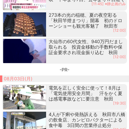
[11:45] ※静止画のみ
273本の光の稲穂、夏の夜空彩る
「秋田竿燈まつり」開幕 初のドロ
ーンショーも観光客魅了 秋田市
[12:00]
大仙市の60代女性、940万円だまし
取られる 投資金移動の手数料や保
証金要求され現金振り込む 秋田
[12:00]
-PR-
08月03日(月)
電気を正しく安全に使って！8月は
「電気使用安全月間」 汗をかく夏
は感電事故などに要注意 秋田
[19:30]
4人が下痢や発熱訴える 秋田市八橋
の飲食店、カンピロバクターによる
食中毒 3日間の営業停止処分