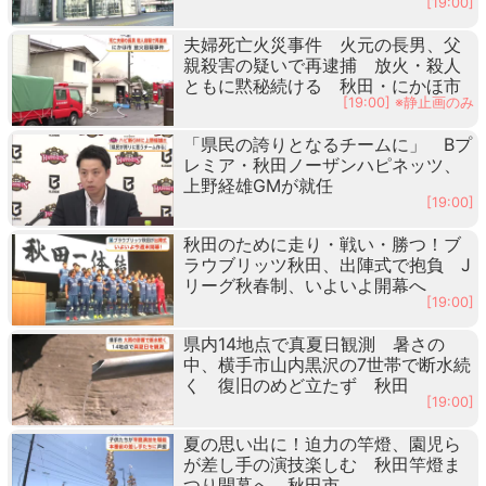
[19:00]
夫婦死亡火災事件 火元の長男、父
親殺害の疑いで再逮捕 放火・殺人
ともに黙秘続ける 秋田・にかほ市
[19:00] ※静止画のみ
「県民の誇りとなるチームに」 Bプ
レミア・秋田ノーザンハピネッツ、
上野経雄GMが就任
[19:00]
秋田のために走り・戦い・勝つ！ブ
ラウブリッツ秋田、出陣式で抱負 J
リーグ秋春制、いよいよ開幕へ
[19:00]
県内14地点で真夏日観測 暑さの
中、横手市山内黒沢の7世帯で断水続
く 復旧のめど立たず 秋田
[19:00]
夏の思い出に！迫力の竿燈、園児ら
が差し手の演技楽しむ 秋田竿燈ま
つり開幕へ 秋田市