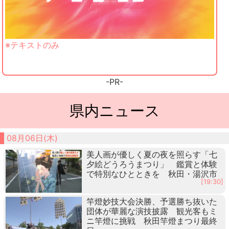
※テキストのみ
-PR-
県内ニュース
08月06日(木)
美人画が優しく夏の夜を照らす「七
夕絵どうろうまつり」 鑑賞と体験
で特別なひとときを 秋田・湯沢市
[19:30]
竿燈妙技大会決勝、予選勝ち抜いた
団体が華麗な演技披露 観光客もミ
ニ竿燈に挑戦 秋田竿燈まつり最終