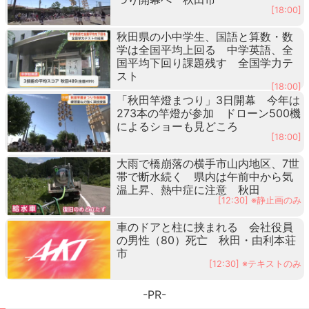
[18:00]
秋田県の小中学生、国語と算数・数
学は全国平均上回る 中学英語、全
国平均下回り課題残す 全国学力テ
スト
[18:00]
「秋田竿燈まつり」3日開幕 今年は
273本の竿燈が参加 ドローン500機
によるショーも見どころ
[18:00]
大雨で橋崩落の横手市山内地区、7世
帯で断水続く 県内は午前中から気
温上昇、熱中症に注意 秋田
[12:30] ※静止画のみ
車のドアと柱に挟まれる 会社役員
の男性（80）死亡 秋田・由利本荘
市
[12:30] ※テキストのみ
-PR-