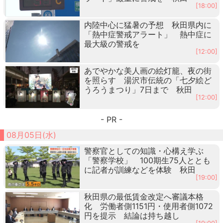
[18:00]
内陸中心に猛暑の予想 秋田県内に
「熱中症警戒アラート」 熱中症に
最大級の警戒を
[12:00]
あでやかな美人画の絵灯籠、夜の街
を照らす 湯沢市伝統の「七夕絵ど
うろうまつり」7日まで 秋田
[12:00]
- PR -
08月05日(水)
警察官としての知識・心構え学ぶ
「警察学校」 100期生75人ととも
に記者が訓練などを体験 秋田
[19:00]
秋田県の最低賃金改定へ審議本格
化 労働者側1151円・使用者側1072
円を提示 結論は持ち越し