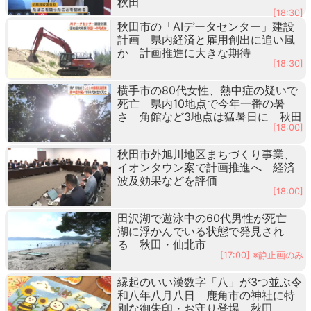
秋田
[18:30]
秋田市の「AIデータセンター」建設
計画 県内経済と雇用創出に追い風
か 計画推進に大きな期待
[18:30]
横手市の80代女性、熱中症の疑いで
死亡 県内10地点で今年一番の暑
さ 角館など3地点は猛暑日に 秋田
[18:00]
秋田市外旭川地区まちづくり事業、
イオンタウン案で計画推進へ 経済
波及効果などを評価
[18:00]
田沢湖で遊泳中の60代男性が死亡
湖に浮かんでいる状態で発見され
る 秋田・仙北市
[17:00] ※静止画のみ
縁起のいい漢数字「八」が3つ並ぶ令
和八年八月八日 鹿角市の神社に特
別な御朱印・お守り登場 秋田