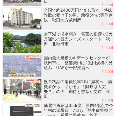
日
[19:00]
全国で約2400万円だまし取る 特殊
詐欺の受け子の男、懲役5年の実刑判
決 秋田地方裁判所
[19:00]
太平湖で湖水開き 雪害の影響で2カ
月遅れの観光シーズンスタート 秋
田・北秋田市
[19:00]
国内最大規模のAIデータセンターが
秋田市に 整備費用は2兆円規模の見
込み UAEが一部投資へ
[19:00]
飲食料品の消費税率1％に減税へ 消
費者から「助かる」「財政は大丈
夫？」の声 期待と懸念が交錯 秋
田
[18:30]
仙北市角館は35.9度、県内4地点で今
年初の猛暑日 7日も「熱中症警戒ア
ラート」厳重に警戒を 秋田