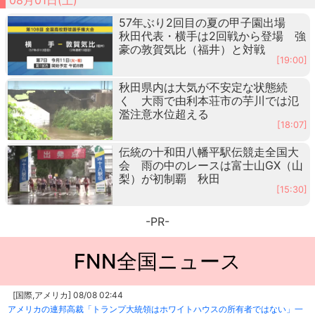
57年ぶり2回目の夏の甲子園出場
秋田代表・横手は2回戦から登場 強
豪の敦賀気比（福井）と対戦
[19:00]
秋田県内は大気が不安定な状態続
く 大雨で由利本荘市の芋川では氾
濫注意水位超える
[18:07]
伝統の十和田八幡平駅伝競走全国大
会 雨の中のレースは富士山GX（山
梨）が初制覇 秋田
[15:30]
-PR-
FNN全国ニュース
[国際,アメリカ] 08/08 02:44
アメリカの連邦高裁「トランプ大統領はホワイトハウスの所有者ではない」一