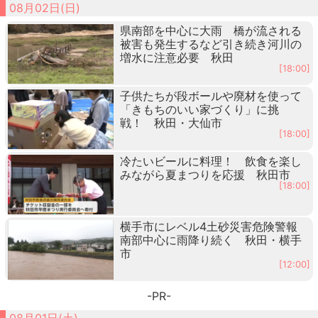
08月02日(日)
県南部を中心に大雨 橋が流される
被害も発生するなど引き続き河川の
増水に注意必要 秋田
[18:00]
子供たちが段ボールや廃材を使って
「きもちのいい家づくり」に挑
戦！ 秋田・大仙市
[18:00]
冷たいビールに料理！ 飲食を楽し
みながら夏まつりを応援 秋田市
[18:00]
横手市にレベル4土砂災害危険警報
南部中心に雨降り続く 秋田・横手
市
[12:00]
-PR-
08月01日(土)