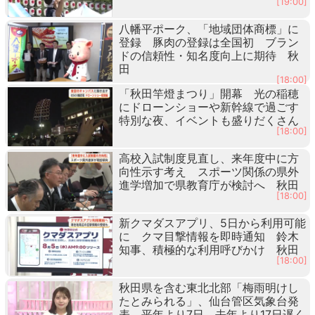
[19:00]
八幡平ポーク、「地域団体商標」に
登録 豚肉の登録は全国初 ブラン
ドの信頼性・知名度向上に期待 秋
田
[18:00]
「秋田竿燈まつり」開幕 光の稲穂
にドローンショーや新幹線で過ごす
特別な夜、イベントも盛りだくさん
[18:00]
高校入試制度見直し、来年度中に方
向性示す考え スポーツ関係の県外
進学増加で県教育庁が検討へ 秋田
[18:00]
新クマダスアプリ、5日から利用可能
に クマ目撃情報を即時通知 鈴木
知事、積極的な利用呼びかけ 秋田
[18:00]
秋田県を含む東北北部「梅雨明けし
たとみられる」、仙台管区気象台発
表 平年より7日、去年より17日遅く