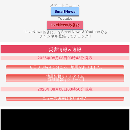
スマートニュース
SmartNews
Youtube
LiveNewsあきた
「LiveNewsあきた」をSmartNews＆Youtubeでも!
チャンネル登録してチェック!!
災害情報＆速報
2026年08月08日03時43分 発表
８日０３時４１分ころ、地震がありました。
地震情報リアルタイム
【詳細情報はクリック】
2026年08月08日03時50分 現在
ニュース速報はありません