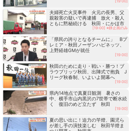
[19:00]
夫婦死亡火災事件 火元の長男、父
親殺害の疑いで再逮捕 放火・殺人
ともに黙秘続ける 秋田・にかほ市
[19:00] ※静止画のみ
「県民の誇りとなるチームに」 Bプ
レミア・秋田ノーザンハピネッツ、
上野経雄GMが就任
[19:00]
秋田のために走り・戦い・勝つ！ブ
ラウブリッツ秋田、出陣式で抱負 J
リーグ秋春制、いよいよ開幕へ
[19:00]
県内14地点で真夏日観測 暑さの
中、横手市山内黒沢の7世帯で断水続
く 復旧のめど立たず 秋田
[19:00]
夏の思い出に！迫力の竿燈、園児ら
が差し手の演技楽しむ 秋田竿燈ま
つり開幕へ 秋田市