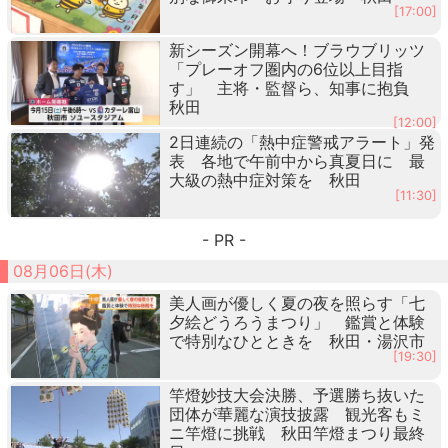
[17:00]
新シーズン開幕へ！ブラウブリッツ
「プレーオフ圏内の6位以上目指
す」 主将・監督ら、知事に抱負
秋田
[12:00]
2日連続の「熱中症警戒アラート」発
表 各地で午前中から真夏日に 最
大級の熱中症対策を 秋田
[11:30]
- PR -
08月06日(木)
美人画が優しく夏の夜を照らす「七
夕絵どうろうまつり」 鑑賞と体験
で特別なひとときを 秋田・湯沢市
[19:30]
竿燈妙技大会決勝、予選勝ち抜いた
団体が華麗な演技披露 観光客もミ
ニ竿燈に挑戦 秋田竿燈まつり最終