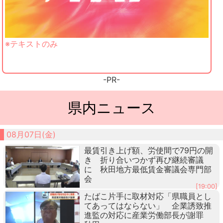
※テキストのみ
-PR-
県内ニュース
08月07日(金)
最賃引き上げ額、労使間で79円の開
き 折り合いつかず再び継続審議
に 秋田地方最低賃金審議会専門部
会
[19:00]
たばこ片手に取材対応「県職員とし
てあってはならない」 企業誘致推
進監の対応に産業労働部長が謝罪