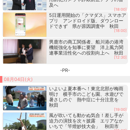
及へ
[18:00]
5日運用開始の「クマダス」スマホア
プリ アンドロイド版、ダウンロー
ドできず 県が原因調査中 秋田
[18:00]
男鹿市の商工関係者、船川港の港湾
機能強化を知事に要望 洋上風力関
連事業活性化への役割向上へ 秋田
[12:30]
-PR-
08月04日(火)
いよいよ夏本番へ！東北北部が梅雨
明け 横手市のこども園、水遊びで
暑さしのぐ 熱中症に十分注意を
秋田
[19:00]
風が吹いても動かぬ気合！差し手が
迫力の演技を次々披露 エリアなか
いちで「竿燈妙技大会」 秋田市