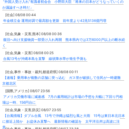
“外国人受け入れ”有識者初会合 小野田大臣「将来の日本がどうなっていくの
か議論すべき時だ」
[社会] 08/08 00:44
年金積立金 運用好調で最高額を更新 前年度より42兆5136億円増
[社会,気象・災害,熊本] 08/08 00:36
復旧へ向け支援物資一部受け入れ再開 熊本県内では3万6000戸以上の断水続
く
[社会,気象・災害] 08/08 00:25
台風13号が沖縄本島を直撃 線状降水帯が発生予測も
[社会,事件・事故・裁判,都道府県] 08/08 00:11
【速報】乗用車が複数の店舗に突っ込む ガス管が破損して住民が一時避難
京都北区
[国際,アメリカ] 08/07 23:56
アメリカ労働市場に減速感 7月の雇用統計は市場の予想を大幅に下回り円相
場は一時、156円台に
[社会,気象・災害,防災] 08/07 23:55
【台風情報】ダブル台風 13号で沖縄は猛烈な風と大雨 15号は東日本北日本
に接近上陸か お盆休み直撃へ 最新情報の確認を 太平洋沿岸は高波に注
意
[社会,事件・事故・裁判,都道府県] 08/07 23:38