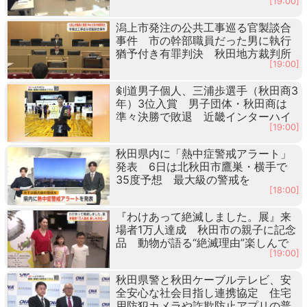
[19:00]
潟上市発注の公共工事巡る官製談合
事件 市の幹部職員だった男に執行
猶予付き有罪判決 秋田地方裁判所
[19:00]
剣道男子個人、三浦歩選手（秋田商3
年）3位入賞 男子団体・秋田商は
準々決勝で敗退 近畿インターハイ
[19:00]
秋田県内に「熱中症警戒アラート」
発表 6日は北秋田市鷹巣・横手で
35度予想 最大級の警戒を
[18:00]
『わけあって絶滅しました。展』来
場者1万人達成 秋田市の親子に記念
品 動物が語る“絶滅理由”楽しんで
[19:00]
秋田県警と秋田ケーブルテレビ、安
全安心な社会目指し連携協定 住宅
用防犯カメラや詐欺防止アプリの普