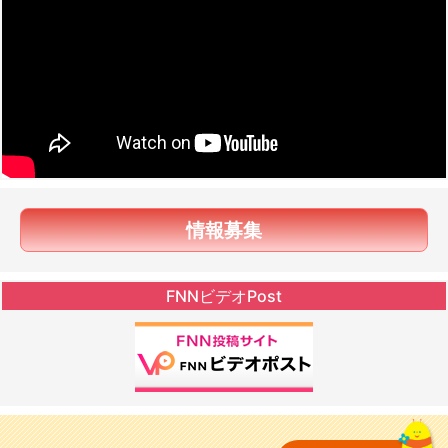
情報募集
FNNビデオPost