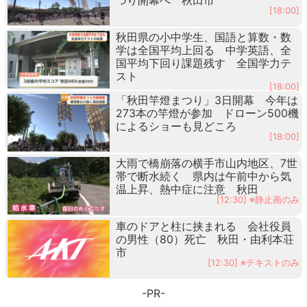
[18:00]
秋田県の小中学生、国語と算数・数
学は全国平均上回る 中学英語、全
国平均下回り課題残す 全国学力テ
スト
[18:00]
「秋田竿燈まつり」3日開幕 今年は
273本の竿燈が参加 ドローン500機
によるショーも見どころ
[18:00]
大雨で橋崩落の横手市山内地区、7世
帯で断水続く 県内は午前中から気
温上昇、熱中症に注意 秋田
[12:30] ※静止画のみ
車のドアと柱に挟まれる 会社役員
の男性（80）死亡 秋田・由利本荘
市
[12:30] ※テキストのみ
-PR-