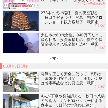
[11:45] ※静止画のみ
273本の光の稲穂、夏の夜空彩る
「秋田竿燈まつり」開幕 初のドロ
ーンショーも観光客魅了 秋田市
[12:00]
大仙市の60代女性、940万円だまし
取られる 投資金移動の手数料や保
証金要求され現金振り込む 秋田
[12:00]
-PR-
08月03日(月)
電気を正しく安全に使って！8月は
「電気使用安全月間」 汗をかく夏
は感電事故などに要注意 秋田
[19:30]
4人が下痢や発熱訴える 秋田市八橋
の飲食店、カンピロバクターによる
食中毒 3日間の営業停止処分