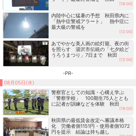
[18:00]
内陸中心に猛暑の予想 秋田県内に
「熱中症警戒アラート」 熱中症に
最大級の警戒を
[12:00]
あでやかな美人画の絵灯籠、夜の街
を照らす 湯沢市伝統の「七夕絵ど
うろうまつり」7日まで 秋田
[12:00]
-PR-
08月05日(水)
警察官としての知識・心構え学ぶ
「警察学校」 100期生75人ととも
に記者が訓練などを体験 秋田
[19:00]
秋田県の最低賃金改定へ審議本格
化 労働者側1151円・使用者側1072
円を提示 結論は持ち越し