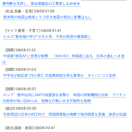
審判断を支持し、宴会場建設の工事差し止め命令
[社会,気象・災害] 08/08 01:59
熊本県の地震は南海トラフ巨大地震の発生に影響はなし
[ライフ,教育・子育て] 08/08 01:41
ヒルズ“最先端の学び”が大人気 子供が投資や建築家に
[国際] 08/08 01:22
中国発“格安AI”に世界が衝撃 「Kimi K3」米国産に迫る 日本の進むべき道
は
[国際] 08/08 01:03
中学生が銃乱射で6人死亡 生徒教師祖父母も殺害か タイバンコク近郊
[国際] 08/08 00:57
ロシア 数年以内にNATO加盟国を攻撃か 米国の情報機関が分析 プーチン
大統領が追い詰められ、危険な行動に出る可能性を指摘
[政治] 08/08 00:50
竹島周辺の日本のEEZ内で 韓国調査船が無断で海洋調査を実施 政府が抗議
[政治,国政・政策] 08/08 00:47