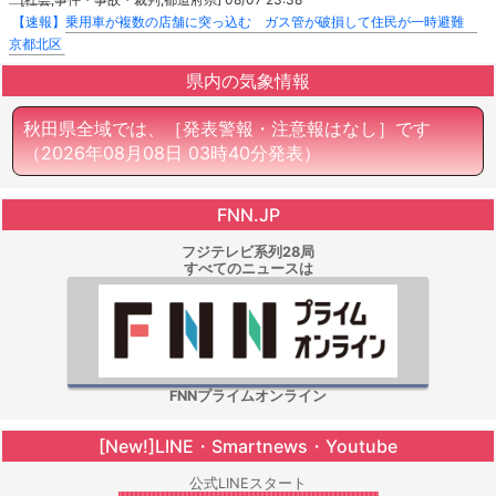
【速報】乗用車が複数の店舗に突っ込む ガス管が破損して住民が一時避難
京都北区
県内の気象情報
秋田県全域では、［発表警報・注意報はなし］です
（2026年08月08日 03時40分発表）
FNN.JP
フジテレビ系列28局
すべてのニュースは
FNNプライムオンライン
[New!]LINE・Smartnews・Youtube
公式LINEスタート