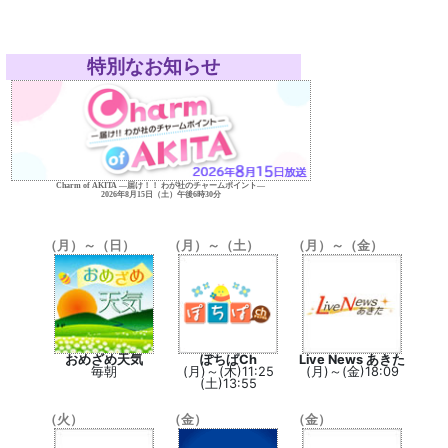
特別なお知らせ
Charm of AKITA ―届け！！ わが社のチャームポイント―
2026年8月15日（土）午後6時30分
（月）～（日）
（月）～（土）
（月）～（金）
おめざめ天気
ぽちぱCh
Live News あきた
毎朝
(月)～(木)11:25
(月)～(金)18:09
(土)13:55
（火）
（金）
（金）