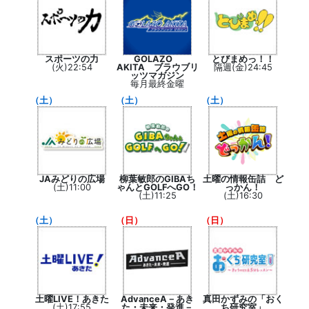
スポーツの力
GOLAZO
とびまめっ！！
(火)22:54
AKITA ブラウブリ
隔週(金)24:45
ッツマガジン
毎月最終金曜
（土）
（土）
（土）
JAみどりの広場
柳葉敏郎のGIBAち
土曜の情報缶詰 ど
(土)11:00
ゃんとGOLFへGO！
っかん！
(土)11:25
(土)16:30
（土）
（日）
（日）
土曜LIVE！あきた
AdvanceA－あき
真田かずみの「おく
(土)17:55
た・未来・発進－
ち研究室」