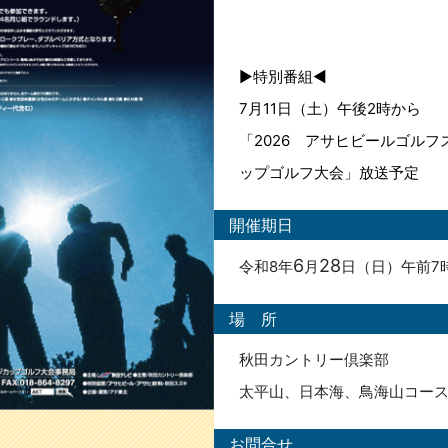
▶特別番組◀
7月11日（土）午後2時から
「2026 アサヒビールゴル
ップゴルフ大会」放送予定
開催期日
6
28
令和8年
月
日（日）午前7
場 所
秋田カントリー倶楽部
太平山、日本海、鳥海山コー
お問合せ