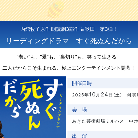
内館牧子原作 朗読劇3部作 ㏌秋田 第3弾！
リーディングドラマ すぐ死ぬんだから
“老い”も、“愛”も、“裏切り”も、笑って生きる。
二人だからこそ生まれる、極上エンターテインメント開幕！
開催日時
10
24
2026年
月
日(土) 開演1
会 場
あきた芸術劇場ミルハス 中
出 演