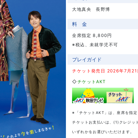
大地真央 長野博
料 金
全席指定 8,800円
※税込、未就学児不可
プレイガイド
チケット発売日 2026年7月2
◇
チケットAKT
※「チケットAKT」は、座席を指
チケットお支払いは、(1)クレジッ
いずれかをお選びいただけます。