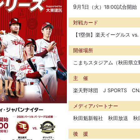
9
1
月
日（火）18:00試合開始
対戦カード
【1塁側】楽天イーグルス vs
開催場所
こまちスタジアム（秋田県立
主 催
楽天野球団 J SPORTS 
メディアパートナー
秋田魁新報社 秋田放送 秋
後 援