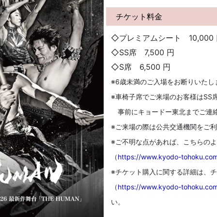
チケット料金
◇プレミアムシート 10,000
◇SS席 7,500 円
◇S席 6,500 円
※6歳未満のご入場をお断りいたし
※車椅子席でご来場のお客様はSS
事前にキョードー東北までご連
※ご来場の際は公共交通機関をご
※ご不明な点があれば、こちらの
（
https://www.kyodo-tohoku.com
※チケット購入に関する詳細は、
（
https://www.kyodo-tohoku.com
い。