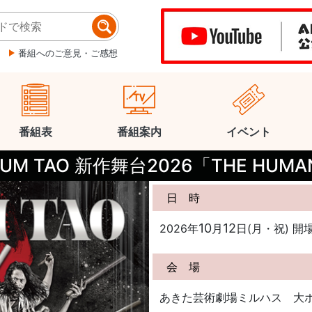
番組へのご意見・ご感想
番組表
番組案内
イベント
UM TAO 新作舞台2026「THE HUM
日 時
10
12
2026年
月
日(月・祝) 開場1
会 場
あきた芸術劇場ミルハス 大