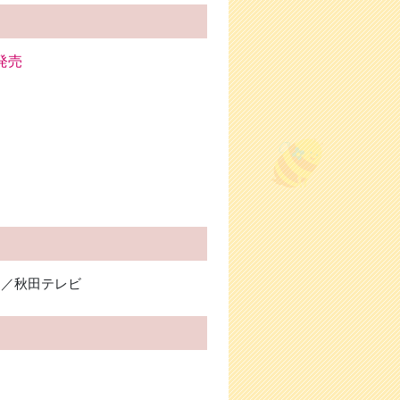
ら発売
ト／秋田テレビ